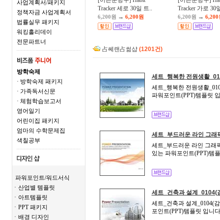
[어른문방구] Habit
[어른문방구] Hab
사업계획서/패키지
Tracker 세로 30일 트..
Tracker 가로 30일
정책자금 사업계획서
→
→
6,200원
6,200원
6,200원
6,20
법률실무 패키지
워킹홀리데이
전문파트너
占쎄랜占썲샵
(1201건)
방학숙제
세트_행복한 전원생활_01
· 방학숙제 패키지
세트_행복한 전원생활_010
· 가족독서신문
파워포인트(PPT)템플릿 입
· 체험학습보고서
영어일기
어린이집 패키지
엄마의 수학문제집
세트_부드러운 라인 그래픽
색칠공부
세트_부드러운 라인 그래픽_
있는 파워포인트(PPT)템플
파워포인트/워드서식
ㆍ산업별 템플릿
세트_건축과 설계_0104(
ㆍ아트템플릿
세트_건축과 설계_0104(
ㆍPPT 패키지
포인트(PPT)템플릿 입니다
ㆍ배경 디자인