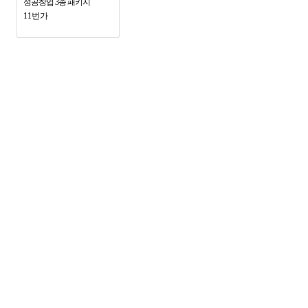
성공창업 3종 패키지
11번가