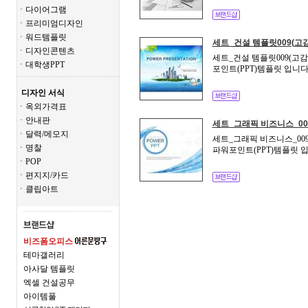
ㆍ다이어그램
ㆍ프리미엄디자인
ㆍ워드템플릿
세트_건설 템플릿009(고
ㆍ디자인콘텐츠
세트_건설 템플릿009(고감
ㆍ대학생PPT
포인트(PPT)템플릿 입니다
디자인 서식
ㆍ옥외가격표
ㆍ안내판
세트_그래픽 비즈니스_00
ㆍ달력/메모지
세트_그래픽 비즈니스_009
ㆍ명찰
파워포인트(PPT)템플릿 입
ㆍPOP
ㆍ편지지/카드
ㆍ클립아트
비즈폼오피스
테마갤러리
아사달 템플릿
엑셀 건설공무
아이템풀