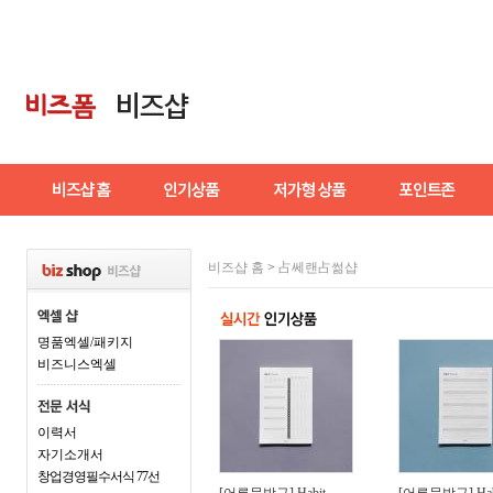
비즈샵 홈
>
占쎄랜占썲샵
명품엑셀/패키지
비즈니스엑셀
이력서
자기소개서
창업경영필수서식 77선