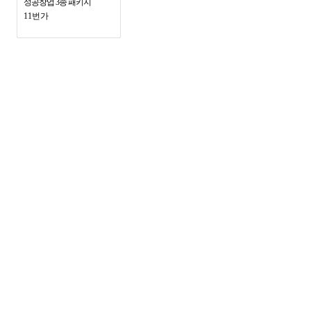
성공창업 3종 패키지
11번가