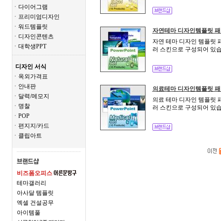
ㆍ다이어그램
ㆍ프리미엄디자인
ㆍ워드템플릿
자연테마 디자인템플릿 패
ㆍ디자인콘텐츠
자연 테마 디자인 템플릿 
ㆍ대학생PPT
러 스킨으로 구성되어 있습
디자인 서식
ㆍ옥외가격표
ㆍ안내판
의료테마 디자인템플릿 
ㆍ달력/메모지
의료 테마 디자인 템플릿 
ㆍ명찰
러 스킨으로 구성되어 있습
ㆍPOP
ㆍ편지지/카드
ㆍ클립아트
비즈폼오피스
테마갤러리
아사달 템플릿
엑셀 건설공무
아이템풀