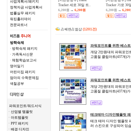
[어른문방구] Habit
[어른문방구] Hab
사업계획서/패키지
Tracker 세로 30일 트..
Tracker 가로 30일
정책자금 사업계획서
→
→
6,200원
6,200원
6,200원
6,20
법률실무 패키지
워킹홀리데이
전문파트너
占쎄랜占썲샵
(1201건)
방학숙제
파워포인트를 위한 베스트
· 방학숙제 패키지
개당 2만원대의 파워포인트 
· 가족독서신문
고품질 클립아트(437개)가
· 체험학습보고서
영어일기
어린이집 패키지
엄마의 수학문제집
파워포인트를 위한 베스트
색칠공부
개당 2만원대의 파워포인트 
고품질 클립아트(437개)가
파워포인트/워드서식
ㆍ산업별 템플릿
테크테마 디자인템플릿 
ㆍ아트템플릿
테크 테마 디자인 템플릿 
ㆍPPT 패키지
러 스킨으로 구성되어 있습
ㆍ배경 디자인