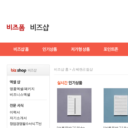
비즈샵 홈
>
占쎄랜占썲샵
명품엑셀/패키지
비즈니스엑셀
이력서
자기소개서
창업경영필수서식 77선