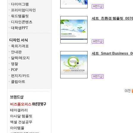
ㆍ다이어그램
ㆍ프리미엄디자인
ㆍ워드템플릿
세트_친환경 템플릿_007
ㆍ디자인콘텐츠
ㆍ대학생PPT
디자인 서식
ㆍ옥외가격표
ㆍ안내판
세트_Smart Business_
ㆍ달력/메모지
ㆍ명찰
ㆍPOP
ㆍ편지지/카드
ㆍ클립아트
비즈폼오피스
테마갤러리
아사달 템플릿
엑셀 건설공무
아이템풀