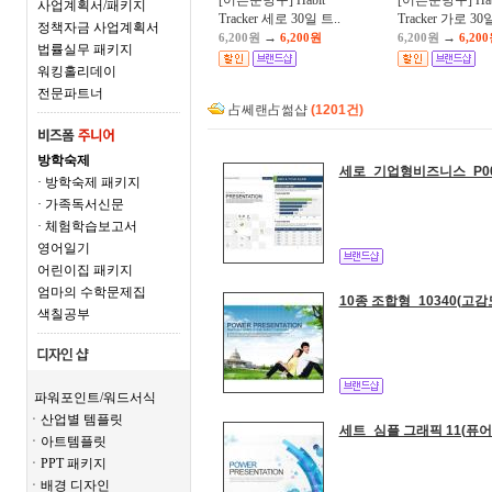
[어른문방구] Habit
[어른문방구] Hab
사업계획서/패키지
Tracker 세로 30일 트..
Tracker 가로 30일
정책자금 사업계획서
→
→
6,200원
6,200원
6,200원
6,20
법률실무 패키지
워킹홀리데이
전문파트너
占쎄랜占썲샵
(1201건)
방학숙제
세로_기업형비즈니스_P00
· 방학숙제 패키지
· 가족독서신문
· 체험학습보고서
영어일기
어린이집 패키지
엄마의 수학문제집
10종 조합형_10340(고
색칠공부
파워포인트/워드서식
ㆍ산업별 템플릿
세트_심플 그래픽 11(퓨어
ㆍ아트템플릿
ㆍPPT 패키지
ㆍ배경 디자인