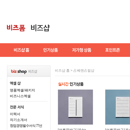
비즈샵 홈
>
占쎄랜占썲샵
명품엑셀/패키지
비즈니스엑셀
이력서
자기소개서
창업경영필수서식 77선