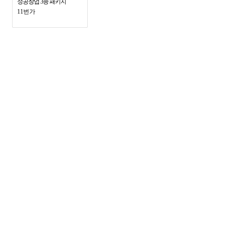
성공창업 3종 패키지
11번가