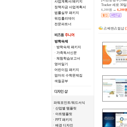
[어른문방구] Habi
사업계획서/패키지
Tracker 세로 30일
정책자금 사업계획서
→
6,200원
6,200
법률실무 패키지
워킹홀리데이
전문파트너
占쎄랜占썲샵
(
방학숙제
· 방학숙제 패키지
· 가족독서신문
· 체험학습보고서
영어일기
어린이집 패키지
엄마의 수학문제집
색칠공부
파워포인트/워드서식
ㆍ산업별 템플릿
ㆍ아트템플릿
ㆍPPT 패키지
ㆍ배경 디자인