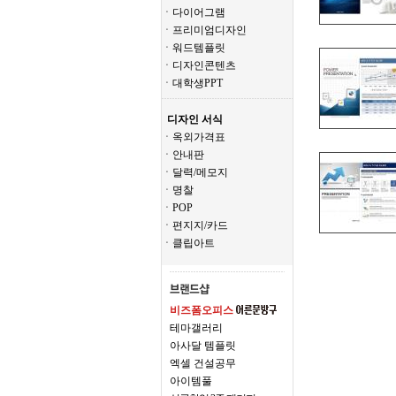
ㆍ다이어그램
ㆍ프리미엄디자인
ㆍ워드템플릿
ㆍ디자인콘텐츠
ㆍ대학생PPT
디자인 서식
ㆍ옥외가격표
ㆍ안내판
ㆍ달력/메모지
ㆍ명찰
ㆍPOP
ㆍ편지지/카드
ㆍ클립아트
비즈폼오피스
테마갤러리
아사달 템플릿
엑셀 건설공무
아이템풀