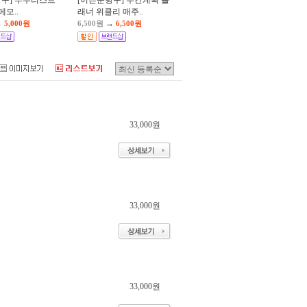
방구] 투두리스트
[어른문방구] 주간계획 플
t 메모..
래너 위클리 매주..
→
→
5,000원
6,500원
6,500원
33,000원
33,000원
33,000원