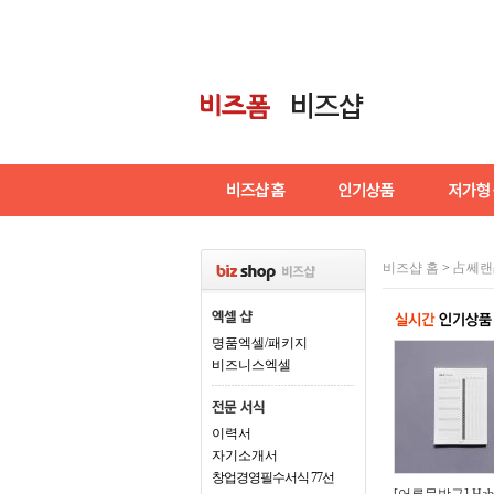
비즈샵 홈
>
占쎄랜
명품엑셀/패키지
비즈니스엑셀
이력서
자기소개서
창업경영필수서식 77선