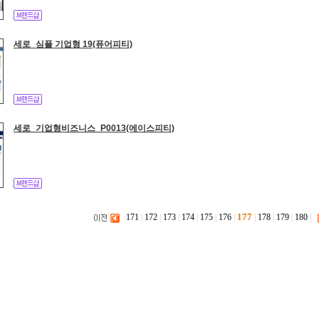
세로_심플 기업형 19(퓨어피티)
세로_기업형비즈니스_P0013(에이스피티)
177
171
|
172
|
173
|
174
|
175
|
176
|
|
178
|
179
|
180
|