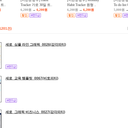
t
[어른문방구] Habit
[어른문방구] Monthly
[어른문
 트..
Tracker 가로 30일 트..
Habit Tracker 원형 ..
To do lis
→
→
원
6,200원
6,200원
6,200원
6,200원
5,000원
1201건)
세로_심플 라인 그래픽_0026(감각피티)
세로_교육 템플릿_0067(비토피티)
세로_그래픽 비즈니스_0027(감각피티)