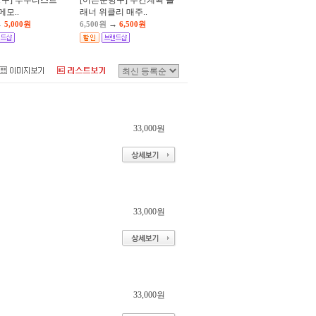
방구] 투두리스트
[어른문방구] 주간계획 플
t 메모..
래너 위클리 매주..
→
→
5,000원
6,500원
6,500원
33,000원
33,000원
33,000원