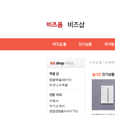
비즈샵 홈
>
占쎄랜
명품엑셀/패키지
비즈니스엑셀
이력서
자기소개서
창업경영필수서식 77선