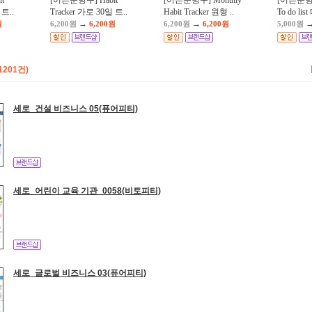
t
[어른문방구] Habit
[어른문방구] Monthly
[어른문
 트..
Tracker 가로 30일 트..
Habit Tracker 원형 ..
To do lis
→
→
원
6,200원
6,200원
6,200원
6,200원
5,000원
1201건)
세로_건설 비즈니스 05(퓨어피티)
세로_어린이 교육 기관_0058(비토피티)
세로_글로벌 비즈니스 03(퓨어피티)