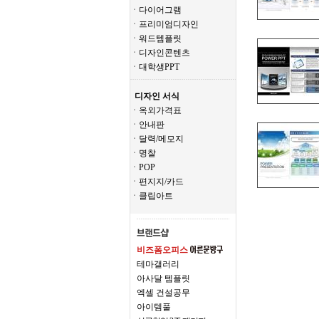
ㆍ다이어그램
ㆍ프리미엄디자인
ㆍ워드템플릿
ㆍ디자인콘텐츠
ㆍ대학생PPT
디자인 서식
ㆍ옥외가격표
ㆍ안내판
ㆍ달력/메모지
ㆍ명찰
ㆍPOP
ㆍ편지지/카드
ㆍ클립아트
비즈폼오피스
테마갤러리
아사달 템플릿
엑셀 건설공무
아이템풀