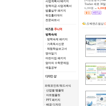
[어른문방구] Habi
사업계획서/패키지
Tracker 세로 30일
정책자금 사업계획서
→
6,200원
6,200
법률실무 패키지
워킹홀리데이
전문파트너
占쎄랜占썲샵
(
방학숙제
· 방학숙제 패키지
· 가족독서신문
· 체험학습보고서
영어일기
어린이집 패키지
엄마의 수학문제집
색칠공부
파워포인트/워드서식
ㆍ산업별 템플릿
ㆍ아트템플릿
ㆍPPT 패키지
ㆍ배경 디자인