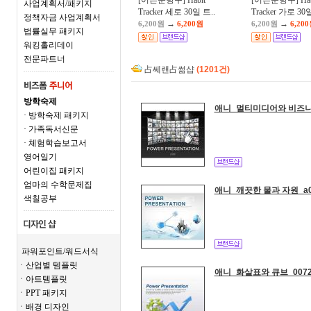
[어른문방구] Habit
[어른문방구] Hab
사업계획서/패키지
Tracker 세로 30일 트..
Tracker 가로 30일
정책자금 사업계획서
→
→
6,200원
6,200원
6,200원
6,20
법률실무 패키지
워킹홀리데이
전문파트너
占쎄랜占썲샵
(1201건)
방학숙제
애니_멀티미디어와 비즈니스
· 방학숙제 패키지
· 가족독서신문
· 체험학습보고서
영어일기
어린이집 패키지
엄마의 수학문제집
애니_깨끗한 물과 자원_a0
색칠공부
파워포인트/워드서식
ㆍ산업별 템플릿
애니_화살표와 큐브_007
ㆍ아트템플릿
ㆍPPT 패키지
ㆍ배경 디자인