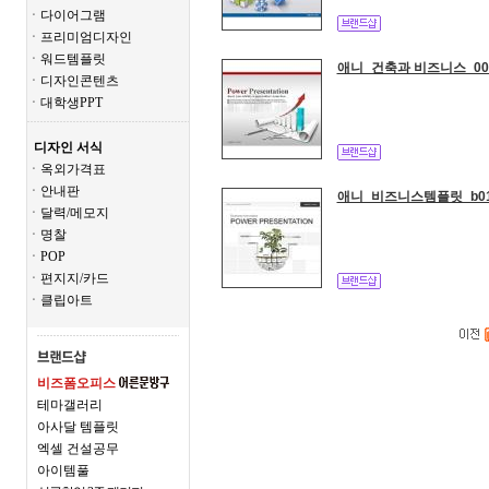
ㆍ다이어그램
ㆍ프리미엄디자인
ㆍ워드템플릿
애니_건축과 비즈니스_00
ㆍ디자인콘텐츠
ㆍ대학생PPT
디자인 서식
ㆍ옥외가격표
ㆍ안내판
애니_비즈니스템플릿_b01
ㆍ달력/메모지
ㆍ명찰
ㆍPOP
ㆍ편지지/카드
ㆍ클립아트
비즈폼오피스
테마갤러리
아사달 템플릿
엑셀 건설공무
아이템풀