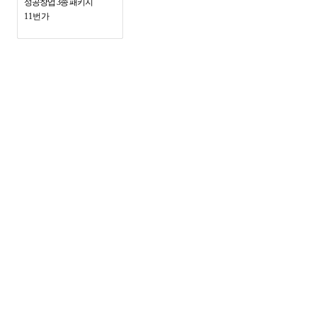
성공창업 3종 패키지
11번가