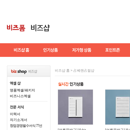
비즈샵 홈
>
占쎄랜占썲샵
명품엑셀/패키지
비즈니스엑셀
이력서
자기소개서
창업경영필수서식 77선