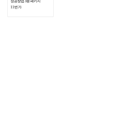
성공창업 3종 패키지
11번가