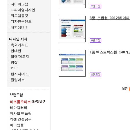
ㆍ다이어그램
ㆍ프리미엄디자인
ㆍ워드템플릿
8종_조합형_0012(하이피
ㆍ디자인콘텐츠
ㆍ대학생PPT
디자인 서식
ㆍ옥외가격표
ㆍ안내판
1종 텍스트박스형_1407
ㆍ달력/메모지
ㆍ명찰
ㆍPOP
ㆍ편지지/카드
ㆍ클립아트
비즈폼오피스
테마갤러리
아사달 템플릿
엑셀 건설공무
아이템풀