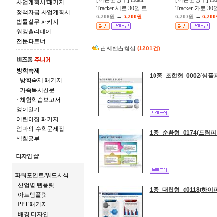
[어른문방구] Habit
[어른문방구] Hab
사업계획서/패키지
Tracker 세로 30일 트..
Tracker 가로 30일
정책자금 사업계획서
→
→
6,200원
6,200원
6,200원
6,20
법률실무 패키지
워킹홀리데이
전문파트너
占쎄랜占썲샵
(1201건)
방학숙제
10종_조합형_0002(심플
· 방학숙제 패키지
· 가족독서신문
· 체험학습보고서
영어일기
어린이집 패키지
엄마의 수학문제집
1종_순환형_0174(드림피
색칠공부
파워포인트/워드서식
ㆍ산업별 템플릿
1종_대립형_d0118(하이
ㆍ아트템플릿
ㆍPPT 패키지
ㆍ배경 디자인