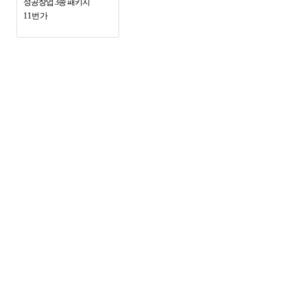
성공창업 3종 패키지
11번가