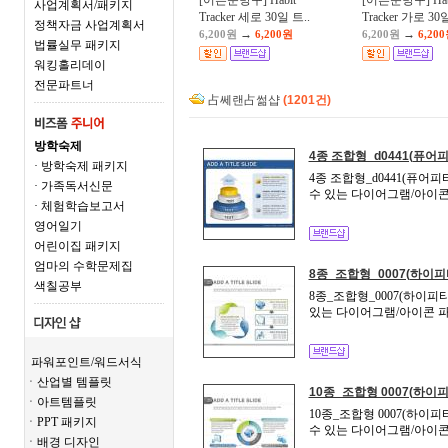
[어른문방구] Habit
[어른문방구] Hab
사업계획서/패키지
Tracker 세로 30일 트..
Tracker 가로 30일
정책자금 사업계획서
→
→
6,200원
6,200원
6,200원
6,20
법률실무 패키지
워킹홀리데이
전문파트너
占쎄랜占썲샵
(1201건)
방학숙제
4종 조합형_d0441(퓨어피
· 방학숙제 패키지
4종 조합형_d0441(퓨어
· 가족독서신문
수 있는 다이어그램/아이콘
· 체험학습보고서
영어일기
어린이집 패키지
엄마의 수학문제집
8종_조합형_0007(하이피
색칠공부
8종_조합형_0007(하이피
있는 다이어그램/아이콘 파
파워포인트/워드서식
ㆍ산업별 템플릿
10종_조합형 0007(하이피
ㆍ아트템플릿
10종_조합형 0007(하이
ㆍPPT 패키지
수 있는 다이어그램/아이콘
ㆍ배경 디자인