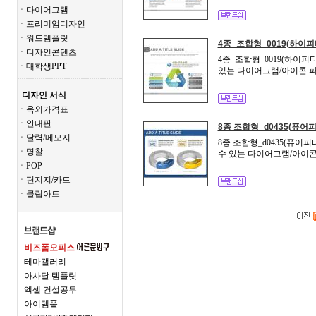
ㆍ다이어그램
ㆍ프리미엄디자인
ㆍ워드템플릿
4종_조합형_0019(하이피
ㆍ디자인콘텐츠
4종_조합형_0019(하이피
ㆍ대학생PPT
있는 다이어그램/아이콘 파
디자인 서식
ㆍ옥외가격표
ㆍ안내판
8종 조합형_d0435(퓨어피
ㆍ달력/메모지
8종 조합형_d0435(퓨어
ㆍ명찰
수 있는 다이어그램/아이콘
ㆍPOP
ㆍ편지지/카드
ㆍ클립아트
비즈폼오피스
테마갤러리
아사달 템플릿
엑셀 건설공무
아이템풀