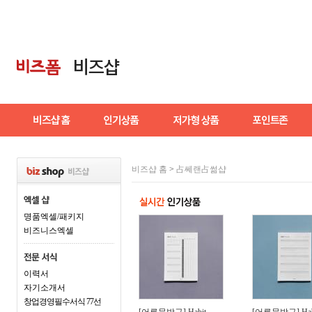
비즈샵 홈
>
占쎄랜占썲샵
명품엑셀/패키지
비즈니스엑셀
이력서
자기소개서
창업경영필수서식 77선