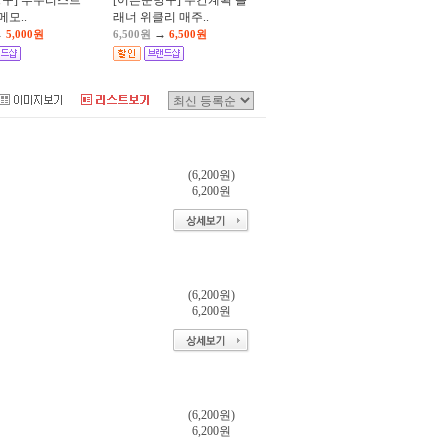
방구] 투두리스트
[어른문방구] 주간계획 플
t 메모..
래너 위클리 매주..
→
→
5,000원
6,500원
6,500원
(6,200원)
6,200원
(6,200원)
6,200원
(6,200원)
6,200원