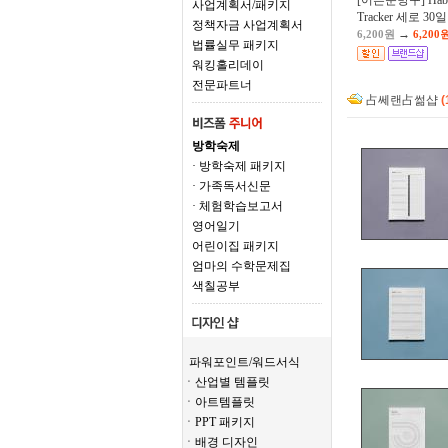
[어른문방구] Habi
사업계획서/패키지
Tracker 세로 30일
정책자금 사업계획서
→
6,200원
6,200
법률실무 패키지
워킹홀리데이
전문파트너
占쎄랜占썲샵
(
방학숙제
· 방학숙제 패키지
· 가족독서신문
· 체험학습보고서
영어일기
어린이집 패키지
엄마의 수학문제집
색칠공부
파워포인트/워드서식
ㆍ산업별 템플릿
ㆍ아트템플릿
ㆍPPT 패키지
ㆍ배경 디자인