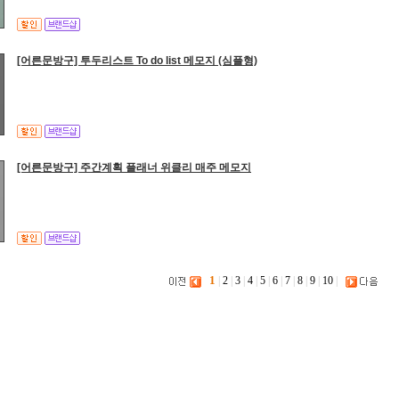
[어른문방구] 투두리스트 To do list 메모지 (심플형)
[어른문방구] 주간계획 플래너 위클리 매주 메모지
1
|
2
|
3
|
4
|
5
|
6
|
7
|
8
|
9
|
10
|