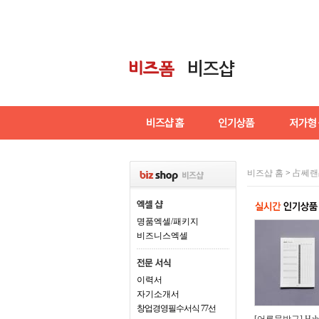
비즈샵 홈
>
占쎄랜
명품엑셀/패키지
비즈니스엑셀
이력서
자기소개서
창업경영필수서식 77선