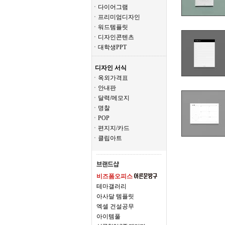
ㆍ다이어그램
ㆍ프리미엄디자인
ㆍ워드템플릿
ㆍ디자인콘텐츠
ㆍ대학생PPT
디자인 서식
ㆍ옥외가격표
ㆍ안내판
ㆍ달력/메모지
ㆍ명찰
ㆍPOP
ㆍ편지지/카드
ㆍ클립아트
비즈폼오피스
테마갤러리
아사달 템플릿
엑셀 건설공무
아이템풀