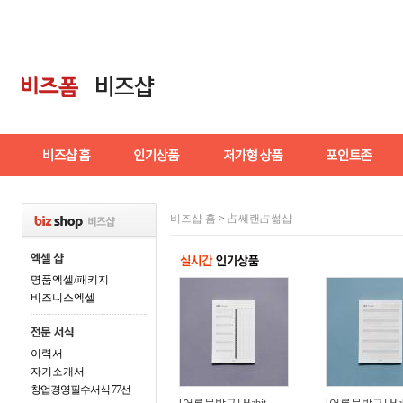
비즈샵 홈
>
占쎄랜占썲샵
명품엑셀/패키지
비즈니스엑셀
이력서
자기소개서
창업경영필수서식 77선