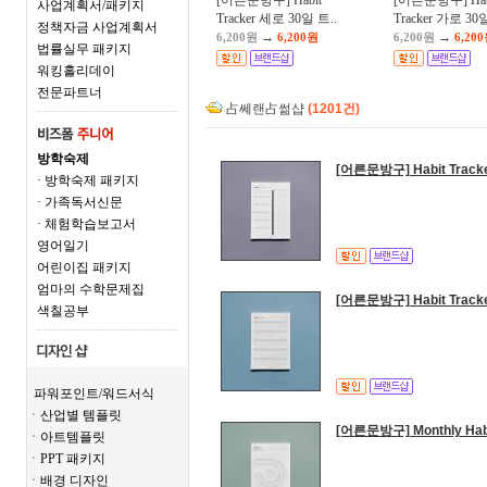
[어른문방구] Habit
[어른문방구] Hab
사업계획서/패키지
Tracker 세로 30일 트..
Tracker 가로 30일
정책자금 사업계획서
→
→
6,200원
6,200원
6,200원
6,20
법률실무 패키지
워킹홀리데이
전문파트너
占쎄랜占썲샵
(1201건)
방학숙제
[어른문방구] Habit Tra
· 방학숙제 패키지
· 가족독서신문
· 체험학습보고서
영어일기
어린이집 패키지
엄마의 수학문제집
[어른문방구] Habit Tra
색칠공부
파워포인트/워드서식
ㆍ산업별 템플릿
[어른문방구] Monthly Ha
ㆍ아트템플릿
ㆍPPT 패키지
ㆍ배경 디자인