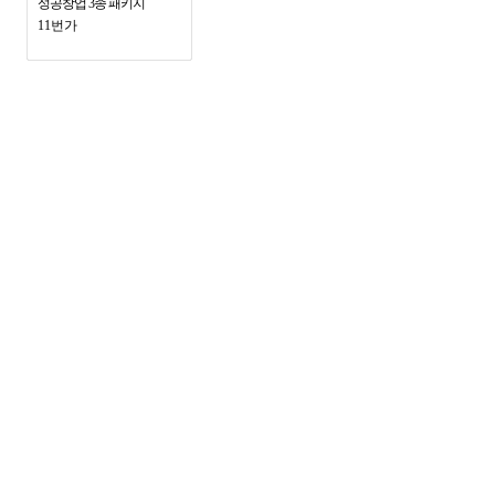
성공창업 3종 패키지
11번가