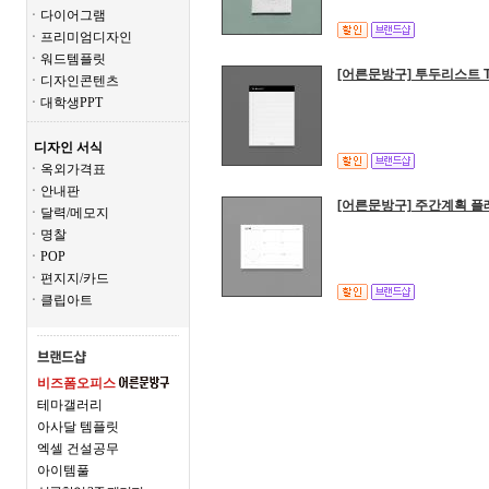
ㆍ다이어그램
ㆍ프리미엄디자인
ㆍ워드템플릿
[어른문방구] 투두리스트 To 
ㆍ디자인콘텐츠
ㆍ대학생PPT
디자인 서식
ㆍ옥외가격표
ㆍ안내판
[어른문방구] 주간계획 플
ㆍ달력/메모지
ㆍ명찰
ㆍPOP
ㆍ편지지/카드
ㆍ클립아트
비즈폼오피스
테마갤러리
아사달 템플릿
엑셀 건설공무
아이템풀