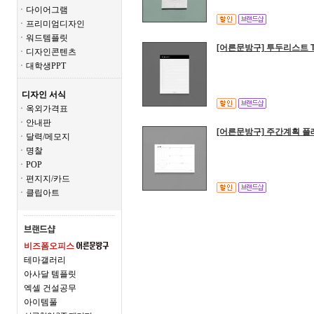
ㆍ다이어그램
ㆍ프리미엄디자인
ㆍ워드템플릿
[어른문방구] 투두리스트 To 
ㆍ디자인콘텐츠
ㆍ대학생PPT
디자인 서식
ㆍ옥외가격표
ㆍ안내판
[어른문방구] 주간계획 플
ㆍ달력/메모지
ㆍ명찰
ㆍPOP
ㆍ편지지/카드
ㆍ클립아트
비즈폼오피스
테마갤러리
아사달 템플릿
엑셀 건설공무
아이템풀