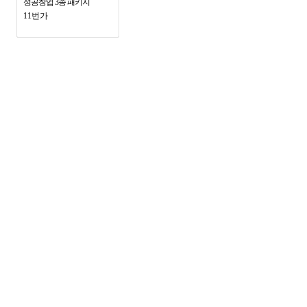
성공창업 3종 패키지
11번가