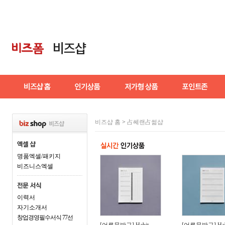
비즈샵 홈
>
占쎄랜占썲샵
명품엑셀/패키지
비즈니스엑셀
이력서
자기소개서
창업경영필수서식 77선