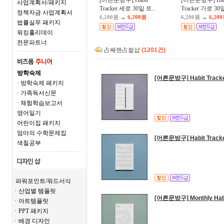
[어른문방구] Habit
[어른문방구] Hab
사업계획서/패키지
Tracker 세로 30일 트..
Tracker 가로 30일
정책자금 사업계획서
→
→
6,200원
6,200원
6,200원
6,20
법률실무 패키지
워킹홀리데이
전문파트너
占쎄랜占썲샵
(1201건)
방학숙제
[어른문방구] Habit Tra
· 방학숙제 패키지
· 가족독서신문
· 체험학습보고서
영어일기
어린이집 패키지
엄마의 수학문제집
[어른문방구] Habit Tra
색칠공부
파워포인트/워드서식
ㆍ산업별 템플릿
[어른문방구] Monthly Ha
ㆍ아트템플릿
ㆍPPT 패키지
ㆍ배경 디자인