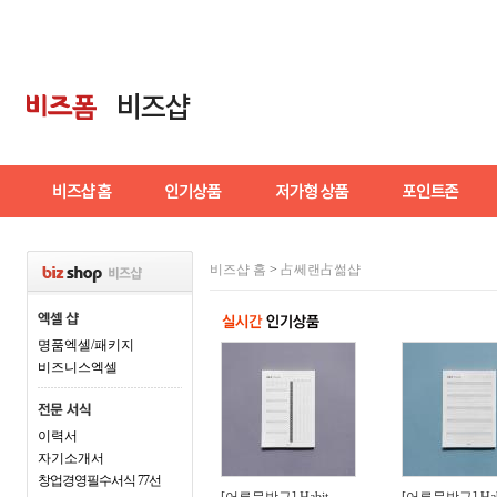
비즈샵 홈
>
占쎄랜占썲샵
명품엑셀/패키지
비즈니스엑셀
이력서
자기소개서
창업경영필수서식 77선