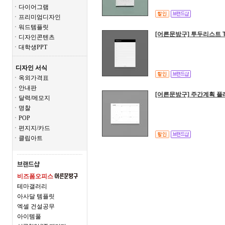
ㆍ다이어그램
ㆍ프리미엄디자인
ㆍ워드템플릿
[어른문방구] 투두리스트 To 
ㆍ디자인콘텐츠
ㆍ대학생PPT
디자인 서식
ㆍ옥외가격표
ㆍ안내판
[어른문방구] 주간계획 플
ㆍ달력/메모지
ㆍ명찰
ㆍPOP
ㆍ편지지/카드
ㆍ클립아트
비즈폼오피스
테마갤러리
아사달 템플릿
엑셀 건설공무
아이템풀