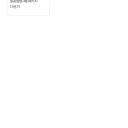
성공창업 3종 패키지
11번가