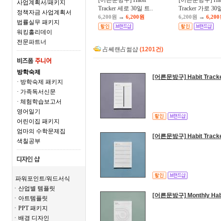
[어른문방구] Habit
[어른문방구] Hab
사업계획서/패키지
Tracker 세로 30일 트..
Tracker 가로 30일
정책자금 사업계획서
→
→
6,200원
6,200원
6,200원
6,20
법률실무 패키지
워킹홀리데이
전문파트너
占쎄랜占썲샵
(1201건)
방학숙제
[어른문방구] Habit Tra
· 방학숙제 패키지
· 가족독서신문
· 체험학습보고서
영어일기
어린이집 패키지
엄마의 수학문제집
[어른문방구] Habit Tra
색칠공부
파워포인트/워드서식
ㆍ산업별 템플릿
[어른문방구] Monthly Ha
ㆍ아트템플릿
ㆍPPT 패키지
ㆍ배경 디자인