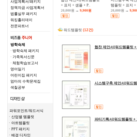
협찬 제안서(워드템플릿
시스템구축 제안
사업계획서/패키지
+ 표지 + 샘플 + P..
템플릿 + 표지 + 
정책자금 사업계획서
→
→
20,000원
9,900원
20,000원
9,9
법률실무 패키지
워킹홀리데이
전문파트너
워드템플릿
(12건)
방학숙제
협찬 제안서(워드템플릿 + 표
· 방학숙제 패키지
· 가족독서신문
· 체험학습보고서
영어일기
어린이집 패키지
엄마의 수학문제집
시스템구축 제안서(워드템플릿
색칠공부
파워포인트/워드서식
ㆍ산업별 템플릿
파티기획서(워드템플릿 + 표
ㆍ아트템플릿
ㆍPPT 패키지
ㆍ배경 디자인