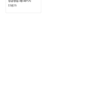
성공창업 3종 패키지
11번가