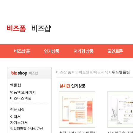
비즈샵 홈
>
파워포인트/워드서식
>
워드템플릿
명품엑셀/패키지
비즈니스엑셀
이력서
자기소개서
창업경영필수서식 77선