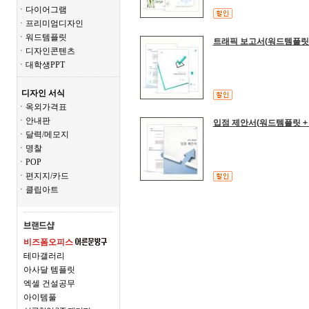
ㆍ다이어그램
ㆍ프리미엄디자인
ㆍ워드템플릿
트래픽 보고서(워드템플릿 +
ㆍ디자인콘텐츠
ㆍ대학생PPT
디자인 서식
ㆍ옥외가격표
ㆍ안내판
입점 제안서(워드템플릿 + 표
ㆍ달력/메모지
ㆍ명찰
ㆍPOP
ㆍ편지지/카드
ㆍ클립아트
비즈폼오피스
테마갤러리
아사달 템플릿
엑셀 건설공무
아이템풀