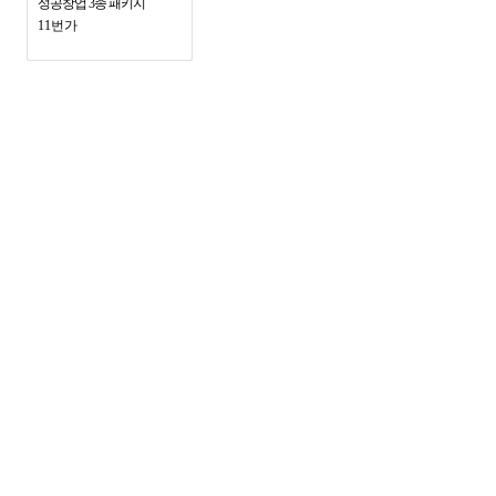
성공창업 3종 패키지
11번가