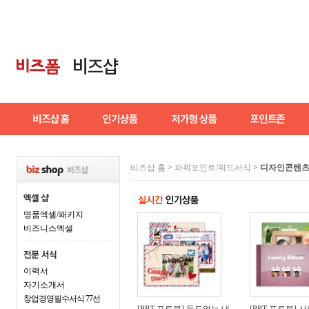
비즈샵 홈
>
파워포인트/워드서식
>
디자인콘텐
명품엑셀/패키지
비즈니스엑셀
이력서
자기소개서
창업경영필수서식 77선