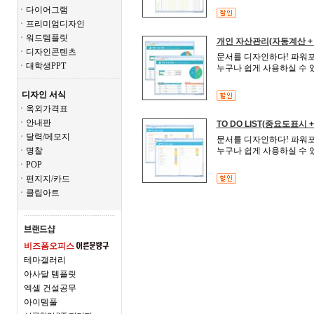
ㆍ다이어그램
ㆍ프리미엄디자인
ㆍ워드템플릿
개인 자산관리(자동계산 +
ㆍ디자인콘텐츠
문서를 디자인하다! 파워포
ㆍ대학생PPT
누구나 쉽게 사용하실 수 
디자인 서식
ㆍ옥외가격표
ㆍ안내판
TO DO LIST(중요도표시
ㆍ달력/메모지
문서를 디자인하다! 파워포
ㆍ명찰
누구나 쉽게 사용하실 수 
ㆍPOP
ㆍ편지지/카드
ㆍ클립아트
비즈폼오피스
테마갤러리
아사달 템플릿
엑셀 건설공무
아이템풀