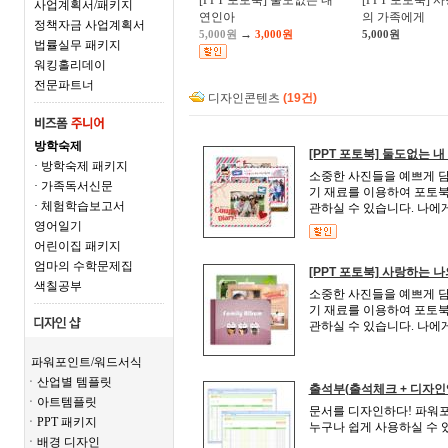
[PPT 포토북] 둘도없는 내
[PPT 포토북] 
사업계획서/패키지
연인아
의 가족에게
정책자금 사업계획서
→
5,000원
3,000원
5,000원
법률실무 패키지
워킹홀리데이
전문파트너
디자인콘텐츠
(19건)
방학숙제
[PPT 포토북] 둘도없는 
· 방학숙제 패키지
소중한 사진들을 예쁘게 담아
· 가족독서신문
기 재료를 이용하여 포토북
· 체험학습보고서
관하실 수 있습니다. 나에
영어일기
어린이집 패키지
엄마의 수학문제집
[PPT 포토북] 사랑하는 
색칠공부
소중한 사진들을 예쁘게 담아
기 재료를 이용하여 포토북
관하실 수 있습니다. 나에
파워포인트/워드서식
ㆍ산업별 템플릿
출석부(출석체크 + 디자인
ㆍ아트템플릿
문서를 디자인하다! 파워포
ㆍPPT 패키지
누구나 쉽게 사용하실 수 
ㆍ배경 디자인