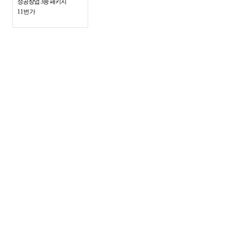
성공창업 3종 패키지
11번가