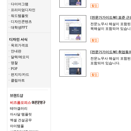
ㆍ다이어그램
ㆍ프리미엄디자인
ㆍ워드템플릿
[전문가가이드북] 표준 근
ㆍ디자인콘텐츠
전문노무사 해설이 포함된 
ㆍ대학생PPT
목해설이 포함되어 있습니
디자인 서식
ㆍ옥외가격표
ㆍ안내판
[전문가가이드북] 취업동의
ㆍ달력/메모지
전문노무사 해설이 포함된
ㆍ명찰
포함되어 있습니다.
ㆍPOP
ㆍ편지지/카드
ㆍ클립아트
비즈폼오피스
테마갤러리
아사달 템플릿
엑셀 건설공무
아이템풀