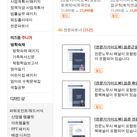
[전문가가이드북] 표준근
[전문가가이드북]
사업계획서/패키지
로계약서(외국인)(..
업규칙(퇴직연금.
정책자금 사업계획서
→
→
33,000원
23,000원
33,000원
23,
법률실무 패키지
워킹홀리데이
전문파트너
전문파트너
(15건)
방학숙제
[전문가가이드북] 표준근로
· 방학숙제 패키지
전문노무사 해설이 포함된
· 가족독서신문
이 포함되어 있습니다.
· 체험학습보고서
영어일기
어린이집 패키지
엄마의 수학문제집
[전문가가이드북] 표준 취
색칠공부
전문노무사 해설이 포함된 
항목해설이 포함되어 있습
파워포인트/워드서식
ㆍ산업별 템플릿
[전문가가이드북] 표준 연
ㆍ아트템플릿
전문노무사 해설이 포함된 
ㆍPPT 패키지
목해설이 포함되어 있습니
ㆍ배경 디자인