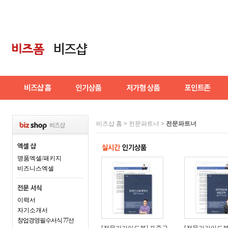
비즈샵 홈
>
전문파트너
>
전문파트너
명품엑셀/패키지
비즈니스엑셀
이력서
자기소개서
창업경영필수서식 77선