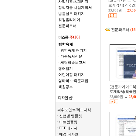
[전문가가이드북]
사업계획서/패키지
로계약서(외국인)(
정책자금 사업계획서
→
33,000원
23,0
법률실무 패키지
워킹홀리데이
전문파트너
전문파트너
(1
방학숙제
· 방학숙제 패키지
· 가족독서신문
· 체험학습보고서
영어일기
어린이집 패키지
엄마의 수학문제집
색칠공부
[전문가가이드북
로계약서(외국인)(
33,000원
→
23,
파워포인트/워드서식
ㆍ산업별 템플릿
ㆍ아트템플릿
ㆍPPT 패키지
ㆍ배경 디자인