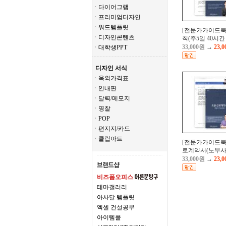
ㆍ다이어그램
ㆍ프리미엄디자인
ㆍ워드템플릿
[전문가가이드북
ㆍ디자인콘텐츠
칙(주5일 40시간 .
33,000원
→
23,
ㆍ대학생PPT
디자인 서식
ㆍ옥외가격표
ㆍ안내판
ㆍ달력/메모지
ㆍ명찰
ㆍPOP
ㆍ편지지/카드
ㆍ클립아트
[전문가가이드북
로계약서(노무사 
33,000원
→
23,
비즈폼오피스
테마갤러리
아사달 템플릿
엑셀 건설공무
아이템풀