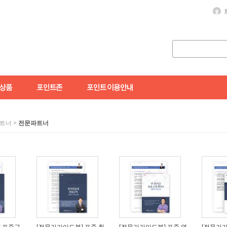
트너
>
전문파트너