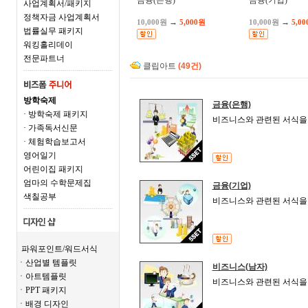
금융(은행)
금융(기업)
사업계획서/패키지
정책자금 사업계획서
→
→
10,000원
5,000원
10,000원
5,0
법률실무 패키지
워킹홀리데이
전문파트너
클립아트
(49건)
방학숙제
금융(은행)
· 방학숙제 패키지
비즈니스와 관련된 서식을 
· 가족독서신문
· 체험학습보고서
영어일기
어린이집 패키지
엄마의 수학문제집
금융(기업)
색칠공부
비즈니스와 관련된 서식을 
파워포인트/워드서식
ㆍ산업별 템플릿
비즈니스(남자)
ㆍ아트템플릿
비즈니스와 관련된 서식을 
ㆍPPT 패키지
ㆍ배경 디자인