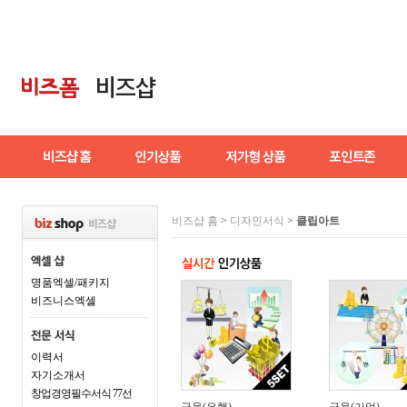
비즈샵 홈
>
디자인서식
>
클립아트
명품엑셀/패키지
비즈니스엑셀
이력서
자기소개서
창업경영필수서식 77선