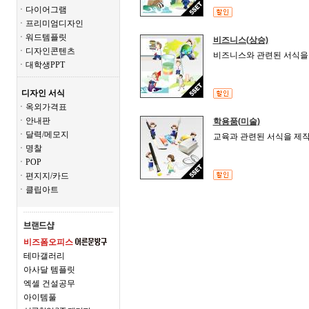
ㆍ다이어그램
ㆍ프리미엄디자인
ㆍ워드템플릿
비즈니스(상승)
ㆍ디자인콘텐츠
비즈니스와 관련된 서식을 
ㆍ대학생PPT
디자인 서식
ㆍ옥외가격표
ㆍ안내판
학용품(미술)
ㆍ달력/메모지
교육과 관련된 서식을 제작
ㆍ명찰
ㆍPOP
ㆍ편지지/카드
ㆍ클립아트
비즈폼오피스
테마갤러리
아사달 템플릿
엑셀 건설공무
아이템풀