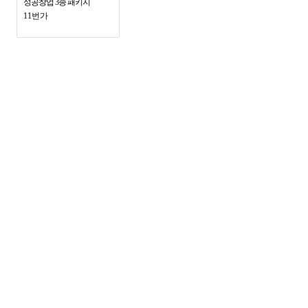
성공창업 3종 패키지
11번가