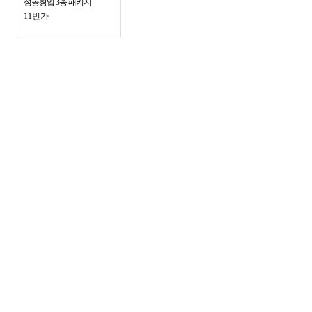
성공창업 3종 패키지
11번가