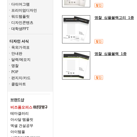
ㆍ다이어그램
ㆍ프리미엄디자인
ㆍ워드템플릿
명찰_심플블랙고리_1종
ㆍ디자인콘텐츠
ㆍ대학생PPT
디자인 서식
ㆍ옥외가격표
ㆍ안내판
명찰_심플블랙_1종
ㆍ달력/메모지
ㆍ명찰
ㆍPOP
ㆍ편지지/카드
ㆍ클립아트
비즈폼오피스
테마갤러리
아사달 템플릿
엑셀 건설공무
아이템풀