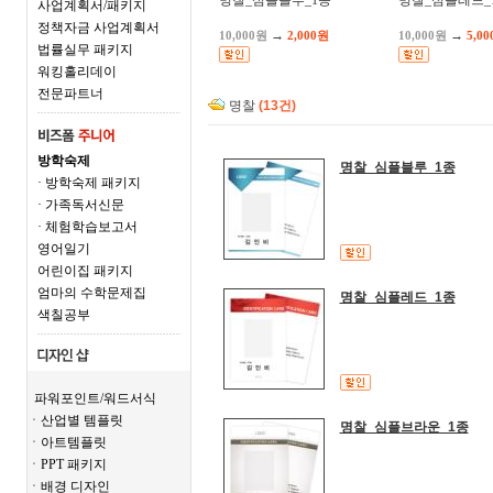
명찰_심플블루_1종
명찰_심플레드_
사업계획서/패키지
정책자금 사업계획서
→
→
10,000원
2,000원
10,000원
5,0
법률실무 패키지
워킹홀리데이
전문파트너
명찰
(13건)
방학숙제
명찰_심플블루_1종
· 방학숙제 패키지
· 가족독서신문
· 체험학습보고서
영어일기
어린이집 패키지
엄마의 수학문제집
명찰_심플레드_1종
색칠공부
파워포인트/워드서식
ㆍ산업별 템플릿
명찰_심플브라운_1종
ㆍ아트템플릿
ㆍPPT 패키지
ㆍ배경 디자인