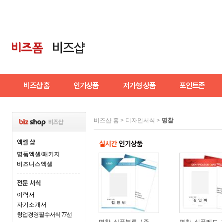
비즈샵 홈
>
디자인서식
>
명찰
명품엑셀/패키지
비즈니스엑셀
이력서
자기소개서
창업경영필수서식 77선