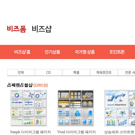
占쎄랜占썲샵
(1201건)
Simple 다이어그램 패키지
Vivid 다이어그램 패키지
상승세와 스마트맨