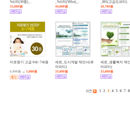
Vol.01(30종)_..
_Vol.01(50Set)_..
_001(고감도피티)
33,000원
44,000원
18,700원
미로찾기 고급 6세~7세용
세로_도시개발 제안서(퓨
세로_생활복지 제
어피티)
어피티)
→
6,000원
5,000원
33,000원
33,000원
3
1
|
2
|
|
4
|
5
|
6
|
7
|
8