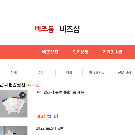
占쎄랜占썲샵
(1201건)
365 경조사 봉투 종합5종 세트
2022 포스터 달력