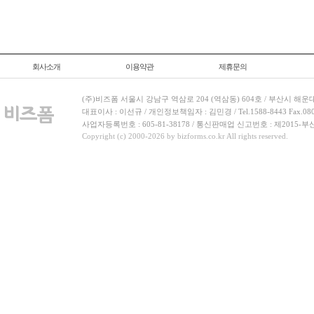
회사소개
이용약관
제휴문의
(주)비즈폼 서울시 강남구 역삼로 204 (역삼동) 604호 / 부산시 해운
대표이사 : 이선규 / 개인정보책임자 : 김민경 / Tel.1588-8443 Fax.080-
사업자등록번호 : 605-81-38178 / 통신판매업 신고번호 : 제2015-부
Copyright (c) 2000-2026 by bizforms.co.kr All rights reserved.