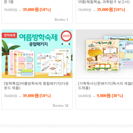
문 3종
10종(체험학습, 과학탐구 보고서)
39,000원
[50%]
39,000원
[50%]
78,000원
→
78,000원
→
Review 1
[방학특집]여름방학숙제 종합패키지(다운
[가족독서신문패키지]독서의 계절
로드 제품)
드제품)
39,000원
[50%]
9,800원
[30%]
78,000원
→
14,000원
→
Review 58