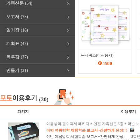
가족신문 (54)
보고서 (73)
일기장 (18)
계획표 (42)
독서퀴즈(어린왕자)
독후감 (37)
1500
만들기 (21)
(30)
패키지
이용후기
여름방학 필수과제 패키지 + 안전 가족신문 3종 + 학습 보
이번 여름방학 체험학습 보고서~간편하게 완성!!!
이번 여름방학 체험학습 보고서~간편하게 완성! 3학년,