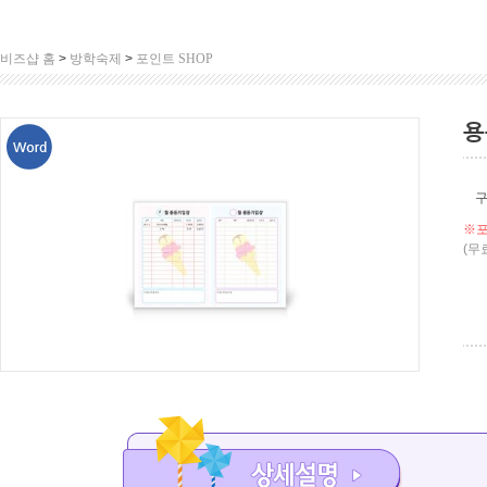
비즈샵 홈
>
방학숙제
>
포인트 SHOP
용
※포
(무