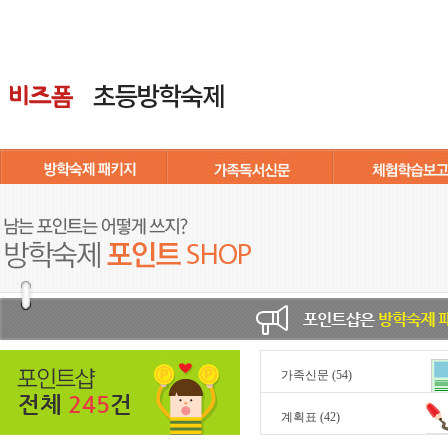
가족신문
(54)
전체
245
건
계획표
(42)