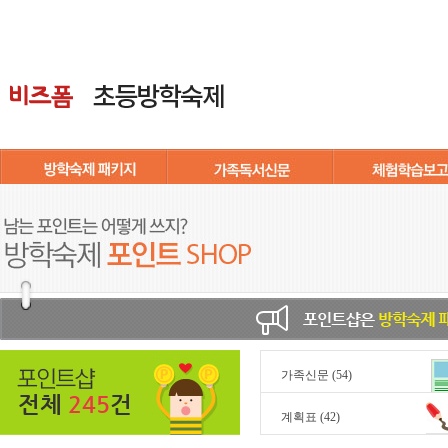
가족신문
(54)
전체
245
건
계획표
(42)