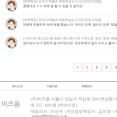
[방학특집] 유적지/박물관 체험학습보고서(다운로드제품)
괜찮네요 ㅎㅎ 숙제 잘 할 수 있을 것 같아요~
[방학특집] 유적지/박물관 체험학습보고서(다운로드제품)
덕분에 유용하게 숙제 해결 했습니다. 아이도 만족. 엄마도 만족. 정
[가족신문 베스트] 5종 종합가족신문(기본 가족신문, 영어, 경제, 예절,
생각보다 쓰기 편하게 잘 되어있네요. 프린트해서 같이 오리고 붙이
<
1
2
3
4
회사소개
이용약관
제휴문의
(주)비즈폼 서울시 강남구 역삼로 204 (역삼동)
로 257, 1601호 (하버타운)
대표이사 : 이선규 / 개인정보책임자 : 김민경 / Tel.158