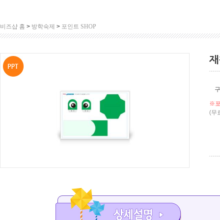
비즈샵 홈
>
방학숙제
>
포인트 SHOP
재
※포
(무