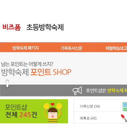
가족신문
(54)
전체
245
건
계획표
(42)