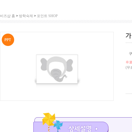
비즈샵 홈
>
방학숙제
>
포인트 SHOP
가
※포
(무