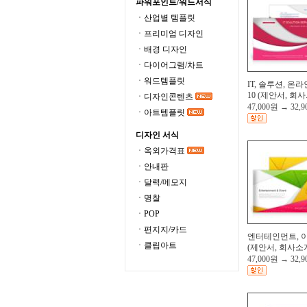
파워포인트/워드서식
ㆍ산업별 템플릿
ㆍ프리미엄 디자인
ㆍ배경 디자인
ㆍ다이어그램/차트
ㆍ워드템플릿
IT, 솔루션, 온
10 (제안서, 회사.
ㆍ디자인콘텐츠
47,000원
→
32,
ㆍ아트템플릿
디자인 서식
ㆍ옥외가격표
ㆍ안내판
ㆍ달력/메모지
ㆍ명찰
ㆍPOP
ㆍ편지지/카드
엔터테인먼트, 
ㆍ클립아트
(제안서, 회사소개
47,000원
→
32,