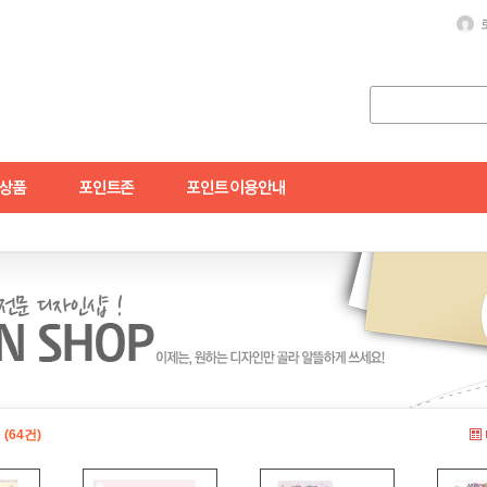
지
(64건)