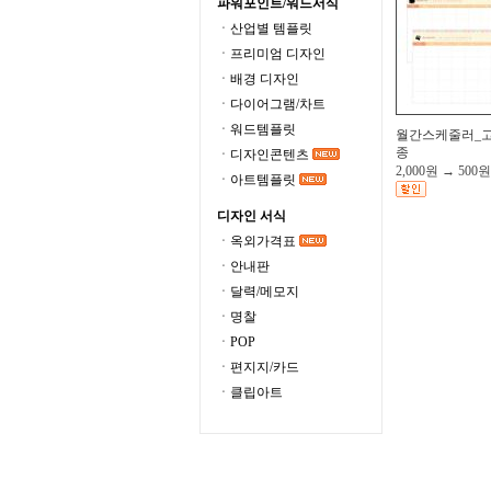
파워포인트/워드서식
ㆍ산업별 템플릿
ㆍ프리미엄 디자인
ㆍ배경 디자인
ㆍ다이어그램/차트
ㆍ워드템플릿
월간스케줄러_고
종
ㆍ디자인콘텐츠
2,000원
→
500원
ㆍ아트템플릿
디자인 서식
ㆍ옥외가격표
ㆍ안내판
ㆍ달력/메모지
ㆍ명찰
ㆍPOP
ㆍ편지지/카드
ㆍ클립아트