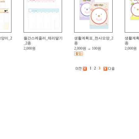
양이_2
월간스케줄러_체리딸기
생활계획표_천사모양_2
생활계획
_2종
종
종
2,000원
2,000원
→
100원
2,000원
3
1
|
2
|