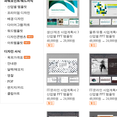
파워포인트/워드서식
ㆍ산업별 템플릿
ㆍ프리미엄 디자인
ㆍ배경 디자인
ㆍ다이어그램/차트
ㆍ워드템플릿
생산/제조 사업계획서 3
물류/유통 사업계획서
산업별 PPT 템플릿
산업별 PPT 템플릿
ㆍ디자인콘텐츠
48,000원
→
28,000원
48,000원
→
24,000
ㆍ아트템플릿
디자인 서식
ㆍ옥외가격표
ㆍ안내판
ㆍ달력/메모지
ㆍ명찰
ㆍPOP
ㆍ편지지/카드
IT/온라인 사업계획서 2
IT/온라인 사업계획서
ㆍ클립아트
산업별 PPT 템플릿
산업별 PPT 템플릿
48,000원
→
24,000원
48,000원
→
24,000