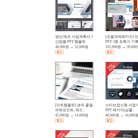
생산/제조 사업계획서 1
[조별과제패키지] 
산업별 PPT 템플릿
PPT 3종 초특가 기획
48,000원
→
32,000원
102,000원
→
39,80
[아트템플릿] 생의 물결,
스티브잡스형 사업
파워포인트, 워드..
PPT 패키지(심플..
45,000원
→
14,000원
40,000원
→
34,000