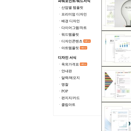
파워포인트/워드서식
ㆍ산업별 템플릿
ㆍ프리미엄 디자인
ㆍ배경 디자인
ㆍ다이어그램/차트
ㆍ워드템플릿
ㆍ디자인콘텐츠
ㆍ아트템플릿
디자인 서식
ㆍ옥외가격표
ㆍ안내판
ㆍ달력/메모지
ㆍ명찰
ㆍPOP
ㆍ편지지/카드
ㆍ클립아트