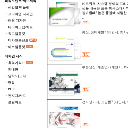
파워포인트/워드서식
네트워크, 시스템 분야의 프리
ㆍ산업별 템플릿
샘플 내용은 표준 회사소개서의
필요할때! 높은 품질에 저렴한
ㆍ프리미엄 디자인
...
ㆍ배경 디자인
ㆍ다이어그램/차트
통신, 장비개발7 (제안서, 회사소
ㆍ워드템플릿
ㆍ디자인콘텐츠
ㆍ아트템플릿
디자인 서식
ㆍ옥외가격표
부품생산, 제조업7 (제안서, 회사
ㆍ안내판
ㆍ달력/메모지
ㆍ명찰
ㆍPOP
ㆍ편지지/카드
전자상거래, 쇼핑몰7 (제안서, 
ㆍ클립아트