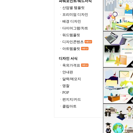
파워포인트/워드서식
ㆍ산업별 템플릿
ㆍ프리미엄 디자인
ㆍ배경 디자인
ㆍ다이어그램/차트
ㆍ워드템플릿
ㆍ디자인콘텐츠
ㆍ아트템플릿
디자인 서식
ㆍ옥외가격표
ㆍ안내판
ㆍ달력/메모지
ㆍ명찰
ㆍPOP
ㆍ편지지/카드
ㆍ클립아트