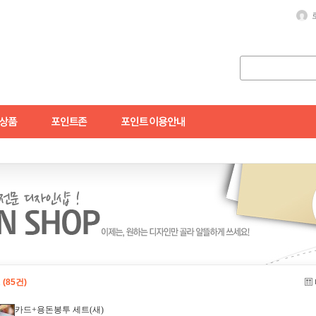
드
(85건)
카드+용돈봉투 세트(새)