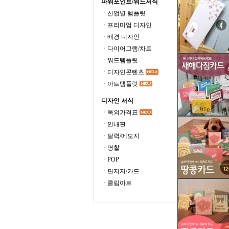
파워포인트/워드서식
ㆍ산업별 템플릿
ㆍ프리미엄 디자인
ㆍ배경 디자인
ㆍ다이어그램/차트
ㆍ워드템플릿
ㆍ디자인콘텐츠
ㆍ아트템플릿
디자인 서식
ㆍ옥외가격표
ㆍ안내판
ㆍ달력/메모지
ㆍ명찰
ㆍPOP
ㆍ편지지/카드
ㆍ클립아트