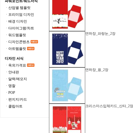
파워포인트/워드서식
ㆍ산업별 템플릿
ㆍ프리미엄 디자인
ㆍ배경 디자인
ㆍ다이어그램/차트
연하장_파랑눈_2장
ㆍ워드템플릿
ㆍ디자인콘텐츠
ㆍ아트템플릿
디자인 서식
ㆍ옥외가격표
연하장_용_2장
ㆍ안내판
ㆍ달력/메모지
ㆍ명찰
ㆍPOP
ㆍ편지지/카드
크리스마스입체카드_산타_2
ㆍ클립아트