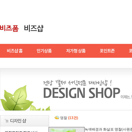
명찰
(13건)
녹색배경과 화살표 명찰(사원증