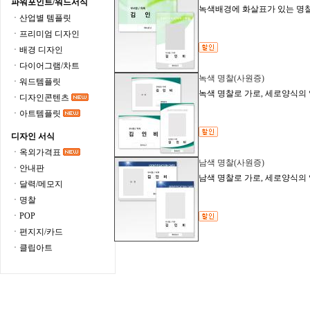
파워포인트/워드서식
녹색배경에 화살표가 있는 명찰
ㆍ산업별 템플릿
ㆍ프리미엄 디자인
ㆍ배경 디자인
ㆍ다이어그램/차트
녹색 명찰(사원증)
ㆍ워드템플릿
녹색 명찰로 가로, 세로양식의
ㆍ디자인콘텐츠
ㆍ아트템플릿
디자인 서식
ㆍ옥외가격표
남색 명찰(사원증)
ㆍ안내판
남색 명찰로 가로, 세로양식의
ㆍ달력/메모지
ㆍ명찰
ㆍPOP
ㆍ편지지/카드
ㆍ클립아트