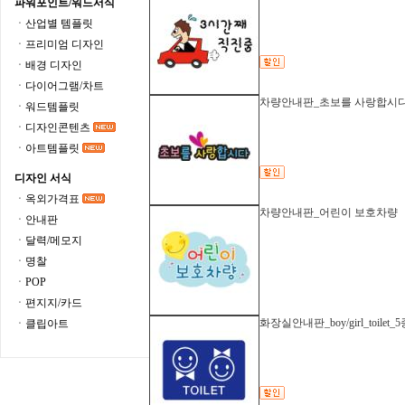
파워포인트/워드서식
ㆍ산업별 템플릿
ㆍ프리미엄 디자인
ㆍ배경 디자인
ㆍ다이어그램/차트
차량안내판_초보를 사랑합시
ㆍ워드템플릿
ㆍ디자인콘텐츠
ㆍ아트템플릿
디자인 서식
ㆍ옥외가격표
차량안내판_어린이 보호차량
ㆍ안내판
ㆍ달력/메모지
ㆍ명찰
ㆍPOP
ㆍ편지지/카드
화장실안내판_boy/girl_toilet_
ㆍ클립아트