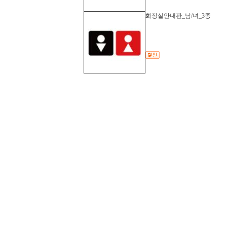
화장실안내판_남/녀_3종