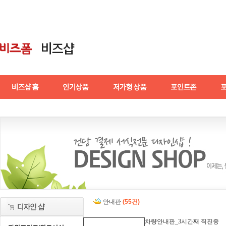
안내판
(55건)
차량안내판_3시간째 직진중