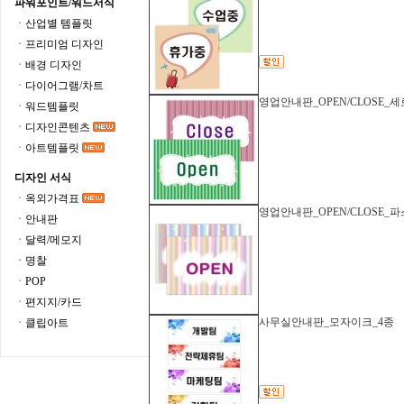
파워포인트/워드서식
ㆍ산업별 템플릿
ㆍ프리미엄 디자인
ㆍ배경 디자인
ㆍ다이어그램/차트
영업안내판_OPEN/CLOSE_
ㆍ워드템플릿
ㆍ디자인콘텐츠
ㆍ아트템플릿
디자인 서식
ㆍ옥외가격표
영업안내판_OPEN/CLOSE_
ㆍ안내판
ㆍ달력/메모지
ㆍ명찰
ㆍPOP
ㆍ편지지/카드
사무실안내판_모자이크_4종
ㆍ클립아트