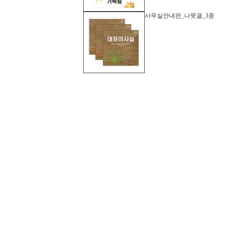
사무실안내판_나뭇결_3종