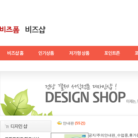
안내판
(55건)
공지/주의안내판_수업중,휴가