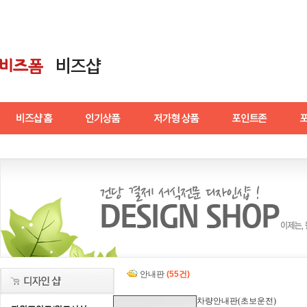
안내판
(55건)
차량안내판(초보운전)