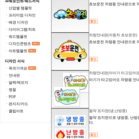
파워포인트/워드서식
초보운전 차량용 안내판으로 
ㆍ산업별 템플릿
ㆍ프리미엄 디자인
ㆍ배경 디자인
ㆍ다이어그램/차트
차량안내판(자동차 초보운전)
ㆍ워드템플릿
초보운전 차량용 안내판으로 자
ㆍ디자인콘텐츠
ㆍ아트템플릿
디자인 서식
ㆍ옥외가격표
차량안내판(아이가 타고있어요
ㆍ안내판
아기가 타고있어요 차량용 안
ㆍ달력/메모지
ㆍ명찰
ㆍPOP
ㆍ편지지/카드
절약 표지판(냉,난방중)
ㆍ클립아트
절약 표지판으로 냉방중, 난방중
다.