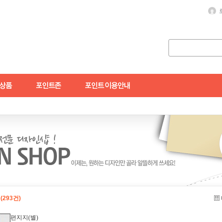
식
(293건)
편지지(별)