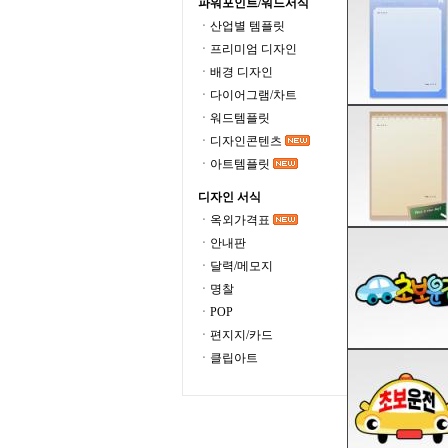
파워포인트/워드서식
ㆍ산업별 템플릿
ㆍ프리미엄 디자인
ㆍ배경 디자인
ㆍ다이어그램/차트
ㆍ워드템플릿
ㆍ디자인콘텐츠
ㆍ아트템플릿
디자인 서식
ㆍ옥외가격표
ㆍ안내판
ㆍ달력/메모지
ㆍ명찰
ㆍPOP
ㆍ편지지/카드
ㆍ클립아트