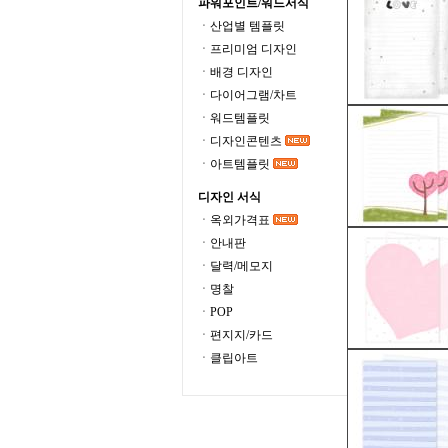
파워포인트/워드서식
ㆍ산업별 템플릿
ㆍ프리미엄 디자인
ㆍ배경 디자인
ㆍ다이어그램/차트
ㆍ워드템플릿
ㆍ디자인콘텐츠
ㆍ아트템플릿
디자인 서식
ㆍ옥외가격표
ㆍ안내판
ㆍ달력/메모지
ㆍ명찰
ㆍPOP
ㆍ편지지/카드
ㆍ클립아트