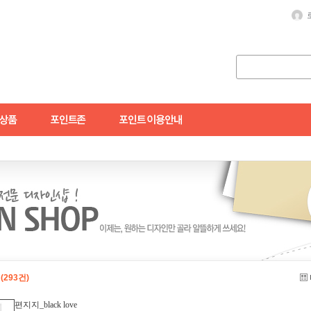
식
(293건)
편지지_black love