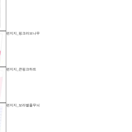
편지지_핑크러브나무
편지지_큰핑크하트
편지지_보라별줄무늬