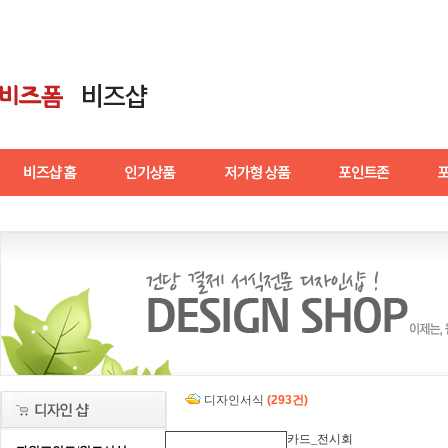
디자인서식
(293건)
카드_전시회