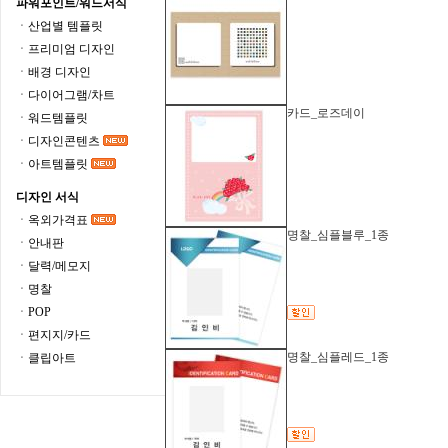
파워포인트/워드서식
ㆍ산업별 템플릿
ㆍ프리미엄 디자인
ㆍ배경 디자인
ㆍ다이어그램/차트
카드_로즈데이
ㆍ워드템플릿
ㆍ디자인콘텐츠
ㆍ아트템플릿
디자인 서식
ㆍ옥외가격표
명찰_심플블루_1종
ㆍ안내판
ㆍ달력/메모지
ㆍ명찰
ㆍPOP
ㆍ편지지/카드
명찰_심플레드_1종
ㆍ클립아트