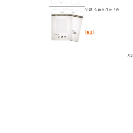
명찰_심플브라운_1종