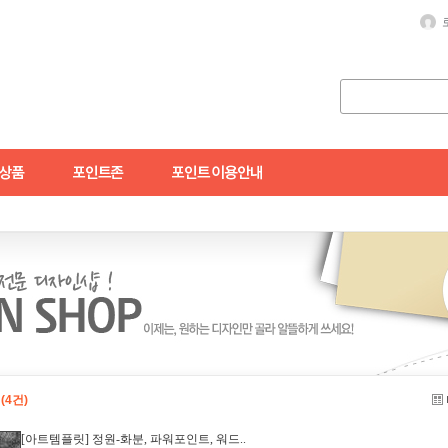
릿
(4건)
[아트템플릿] 정원-화분, 파워포인트, 워드..