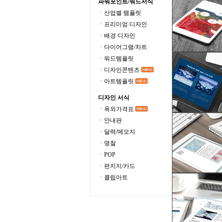
파워포인트/워드서식
ㆍ산업별 템플릿
ㆍ프리미엄 디자인
ㆍ배경 디자인
ㆍ다이어그램/차트
ㆍ워드템플릿
ㆍ디자인콘텐츠
ㆍ아트템플릿
디자인 서식
ㆍ옥외가격표
ㆍ안내판
ㆍ달력/메모지
ㆍ명찰
ㆍPOP
ㆍ편지지/카드
ㆍ클립아트